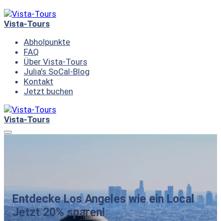
Skip
to
Vista-Tours
content
Abholpunkte
FAQ
Über Vista-Tours
Julia’s SoCal-Blog
Kontakt
Jetzt buchen
Vista-Tours
Menu
Entdecke Los Angeles wie ein Local
Jetzt 20% sparen!