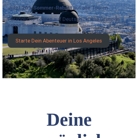
Jetzt
20% Sommer-Rabatt
auf alle Touren
Persönliche Touren auf Deutsch · kleine Gruppen ·
echte Insider-Spots
Starte Dein Abenteuer in Los Angeles
Deine