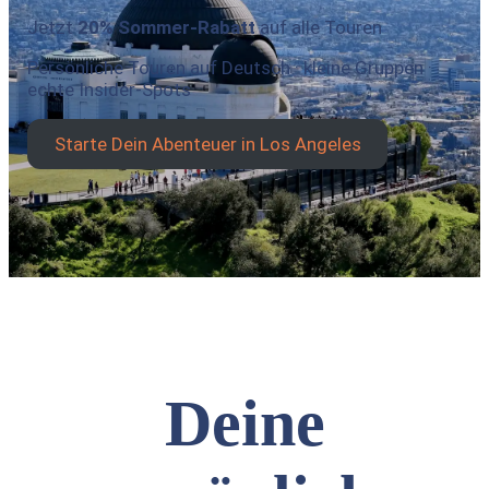
Jetzt
20% Sommer-Rabatt
auf alle Touren
Persönliche Touren auf Deutsch · kleine Gruppen ·
echte Insider-Spots
Starte Dein Abenteuer in Los Angeles
Deine