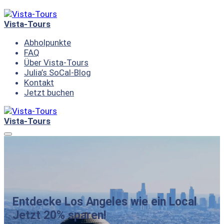
Skip
to
Vista-Tours
content
Abholpunkte
FAQ
Über Vista-Tours
Julia’s SoCal-Blog
Kontakt
Jetzt buchen
Vista-Tours
Menu
Entdecke Los Angeles wie ein Local
Jetzt 20% sparen!