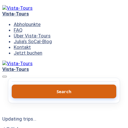
Skip
to
Vista-Tours
content
Abholpunkte
FAQ
Über Vista-Tours
Julia’s SoCal-Blog
Kontakt
Jetzt buchen
Vista-Tours
Menu
Search
Updating trips…