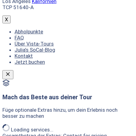
Los Angeles
Kalifornien
TCP 51640-A
X
Abholpunkte
FAQ
Über Vista-Tours
Julia’s SoCal-Blog
Kontakt
Jetzt buchen
Mach das Beste aus deiner Tour
Füge optionale Extras hinzu, um dein Erlebnis noch
besser zu machen
Loading services...
Gesamtbetrag der Extras:
Contact for pricing