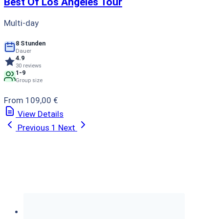
Best Of Los Angeles Tour
Multi-day
8 Stunden
Dauer
4.9
30 reviews
1-9
Group size
From 109,00 €
View Details
Previous
1
Next