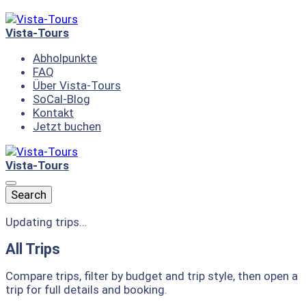
Skip
to
Vista-Tours
content
Abholpunkte
FAQ
Über Vista-Tours
SoCal-Blog
Kontakt
Jetzt buchen
Vista-Tours
Menu
Search
Updating trips…
All Trips
Compare trips, filter by budget and trip style, then open a
trip for full details and booking.